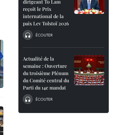
dirigeant To Lam
reçoit le Prix
international de la
paix Lev Tolstoï 2026
ÉCOUTER
Actualité de la
semaine : Ouverture
du troisième Plénum
du Comité central du
Parti du 14e mandat
ÉCOUTER