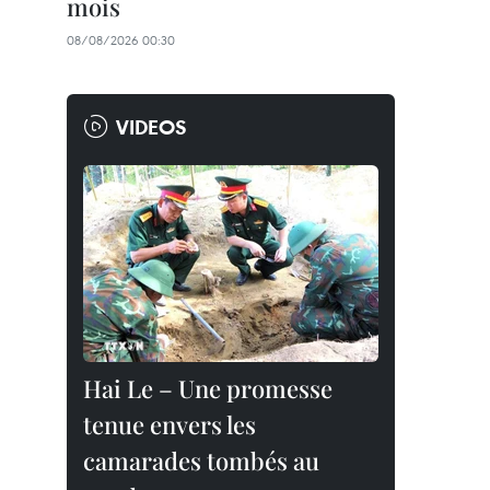
mois
08/08/2026 00:30
VIDEOS
Hai Le – Une promesse
tenue envers les
camarades tombés au