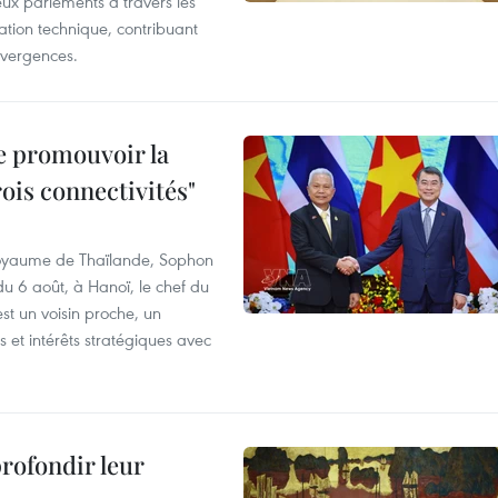
deux parlements à travers les
tion technique, contribuant
divergences.
e promouvoir la
rois connectivités"
 Royaume de Thaïlande, Sophon
du 6 août, à Hanoï, le chef du
t un voisin proche, un
et intérêts stratégiques avec
profondir leur