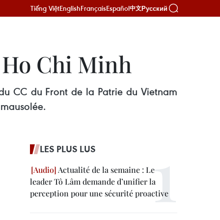
Tiếng Việt
English
Français
Español
Русский
中文
t Ho Chi Minh
du CC du Front de la Patrie du Vietnam
 mausolée.
LES PLUS LUS
Actualité de la semaine : Le
leader Tô Lâm demande d’unifier la
perception pour une sécurité proactive