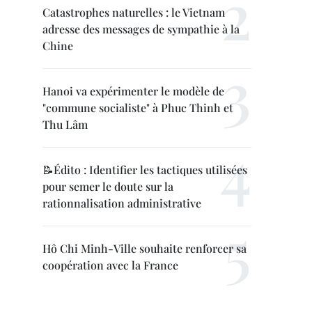
Catastrophes naturelles : le Vietnam
adresse des messages de sympathie à la
Chine
Hanoi va expérimenter le modèle de
"commune socialiste" à Phuc Thinh et
Thu Lâm
📝Édito : Identifier les tactiques utilisées
pour semer le doute sur la
rationnalisation administrative
Hô Chi Minh-Ville souhaite renforcer sa
coopération avec la France