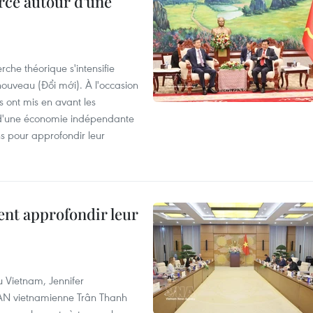
rcé autour d'une
che théorique s'intensifie
ouveau (Đổi mới). À l'occasion
s ont mis en avant les
 d'une économie indépendante
ns pour approfondir leur
ent approfondir leur
u Vietnam, Jennifer
l'AN vietnamienne Trân Thanh