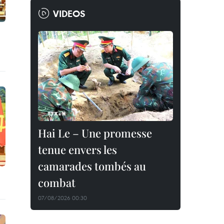
VIDEOS
Hai Le – Une promesse
tenue envers les
camarades tombés au
combat
07/08/2026 00:30