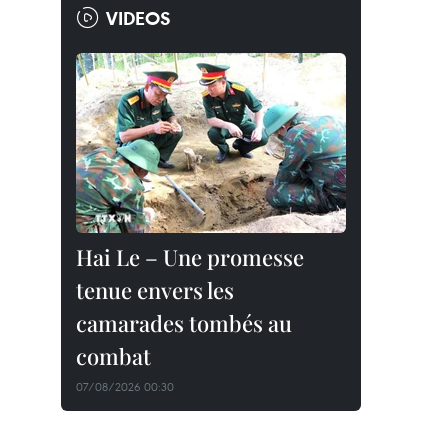
VIDEOS
Hai Le – Une promesse
tenue envers les
camarades tombés au
combat
07/08/2026 00:30