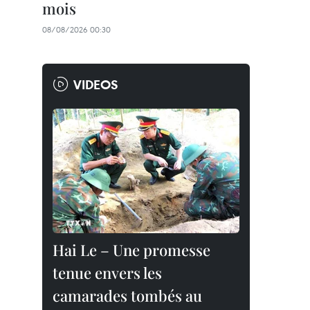
mois
08/08/2026 00:30
VIDEOS
Hai Le – Une promesse
tenue envers les
camarades tombés au