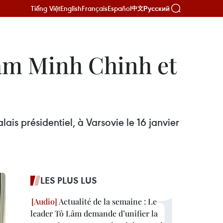
Tiếng Việt
English
Français
Español
Русский
中文
ham Minh Chinh et
is présidentiel, à Varsovie le 16 janvier
LES PLUS LUS
Actualité de la semaine : Le
leader Tô Lâm demande d’unifier la