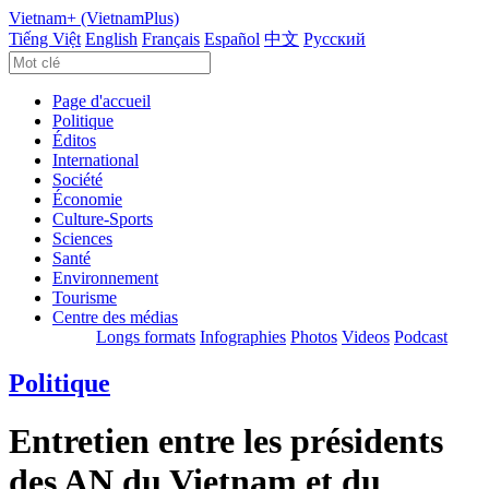
Vietnam+ (VietnamPlus)
Tiếng Việt
English
Français
Español
中文
Русский
Page d'accueil
Politique
Éditos
International
Société
Économie
Culture-Sports
Sciences
Santé
Environnement
Tourisme
Centre des médias
Longs formats
Infographies
Photos
Videos
Podcast
Politique
Entretien entre les présidents
des AN du Vietnam et du