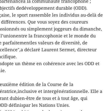
ppartenanceà la communauté francophone ;
 Objectifs dedéveloppement durable (ODD).
aise, le sport rassemble les individus au-delà de
s différences. Que vous soyez des coureurs
assionnés ou simplement joggeurs du dimanche,
r l’unionentre la francophonie et le monde du
e parfaitementles valeurs de diversité, de
excellence",a déclaré Laurent Sermet, directeur
cifique.
eadopte un thème en cohérence avec les ODD et
ie.
deuxième édition de la Course de la
ratrice,inclusive et intergénérationnelle. Elle a
ant dubien-être de tous et à tout âge, qui
 ODD définispar les Nations Unies.