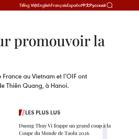
Tiếng Việt
English
Français
Español
Русский
中文
ur promouvoir la
e France au Vietnam et l’OIF ont
 de Thiên Quang, à Hanoi.
LES PLUS LUS
Duong Thuy Vi frappe un grand coup à la
Coupe du Monde de Taolu 2026