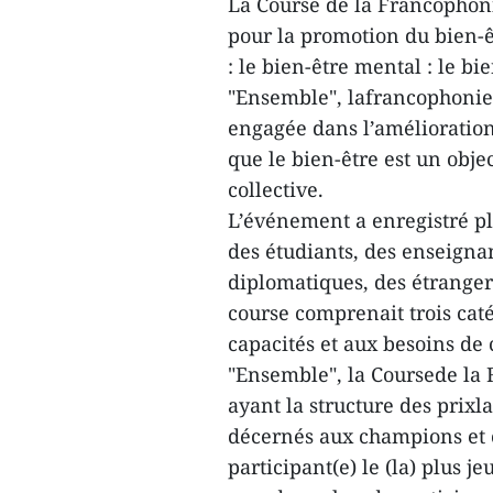
La Course de la Francophon
pour la promotion du bien-êt
: le bien-être mental : le bi
"Ensemble", lafrancophonie
engagée dans l’amélioration
que le bien-être est un objec
collective.
L’événement a enregistré pl
des étudiants, des enseignan
diplomatiques, des étranger
course comprenait trois cat
capacités et aux besoins de 
"Ensemble", la Coursede la
ayant la structure des prixl
décernés aux champions et
participant(e) le (la) plus je