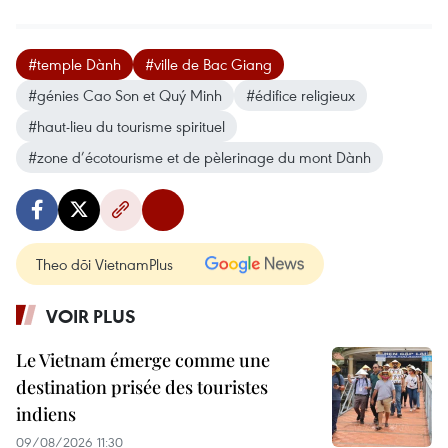
#temple Dành
#ville de Bac Giang
#génies Cao Son et Quý Minh
#édifice religieux
#haut-lieu du tourisme spirituel
#zone d’écotourisme et de pèlerinage du mont Dành
Theo dõi VietnamPlus
VOIR PLUS
Le Vietnam émerge comme une
destination prisée des touristes
indiens
09/08/2026 11:30