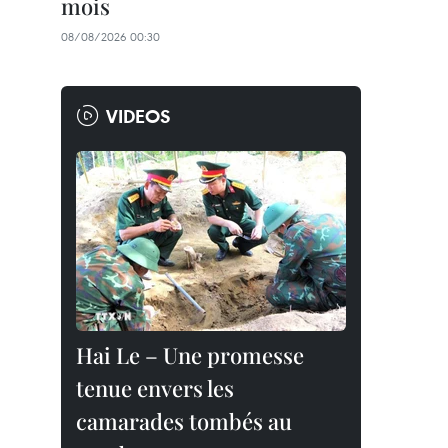
mois
08/08/2026 00:30
VIDEOS
Hai Le – Une promesse
tenue envers les
camarades tombés au