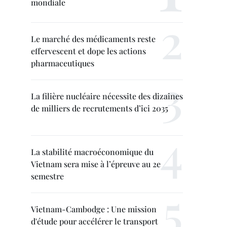
mondiale
Le marché des médicaments reste
effervescent et dope les actions
pharmaceutiques
La filière nucléaire nécessite des dizaines
de milliers de recrutements d’ici 2035
La stabilité macroéconomique du
Vietnam sera mise à l’épreuve au 2e
semestre
Vietnam-Cambodge : Une mission
d'étude pour accélérer le transport