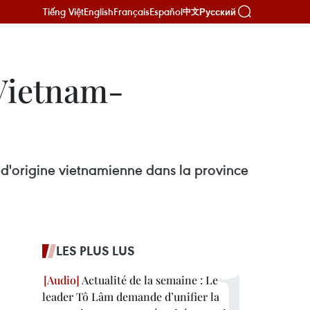
Tiếng Việt
English
Français
Español
Русский
中文
Vietnam-
 d'origine vietnamienne dans la province
LES PLUS LUS
Actualité de la semaine : Le
leader Tô Lâm demande d’unifier la