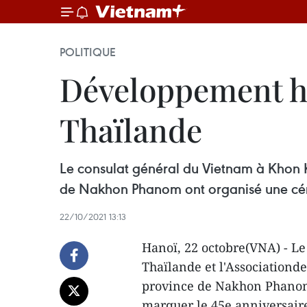
POLITIQUE
Développement he
Thaïlande
Le consulat général du Vietnam à Khon K
de Nakhon Phanom ont organisé une cér
22/10/2021 13:13
Hanoï, 22 octobre(VNA) - L
Thaïlande et l'Associationd
province de Nakhon Phanom
marquer le 45e anniversaire