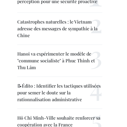
perception pour une sécurité proactive
Catastrophes naturelles : le Vietnam
adresse des messages de sympathie à la
Chine
Hanoi va expérimenter le modèle de
"commune socialiste" à Phuc Thinh et
Thu Lâm
📝Édito : Identifier les tactiques utilisées
pour semer le doute sur la
rationnalisation administrative
Hô Chi Minh-Ville souhaite renforcer sa
coopération avec la France