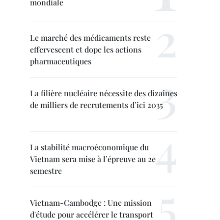
mondiale
Le marché des médicaments reste
effervescent et dope les actions
pharmaceutiques
La filière nucléaire nécessite des dizaines
de milliers de recrutements d’ici 2035
La stabilité macroéconomique du
Vietnam sera mise à l’épreuve au 2e
semestre
Vietnam-Cambodge : Une mission
d'étude pour accélérer le transport