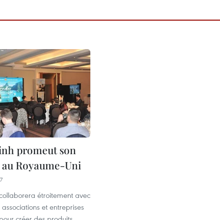
inh promeut son
e au Royaume-Uni
7
ollaborera étroitement avec
associations et entreprises
pour créer des produits