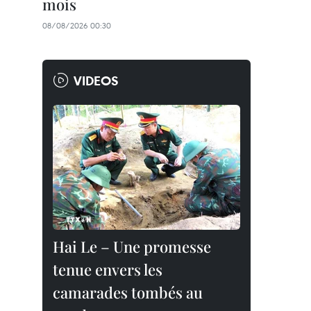
mois
08/08/2026 00:30
VIDEOS
Hai Le – Une promesse
tenue envers les
camarades tombés au