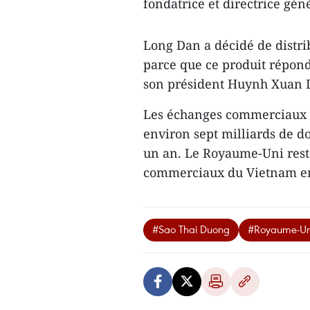
fondatrice et directrice gén
Long Dan a décidé de distr
parce que ce produit répon
son président Huynh Xuan 
Les échanges commerciaux e
environ sept milliards de d
un an. Le Royaume-Uni reste
commerciaux du Vietnam e
#Sao Thai Duong
#Royaume-Un