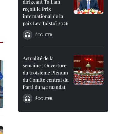
dirigeant To Lam
reçoit le Prix
international de la
paix Lev Tolstoï 2026
ÉCOUTER
Actualité de la
semaine : Ouverture
du troisième Plénum
du Comité central du
Parti du 14e mandat
ÉCOUTER