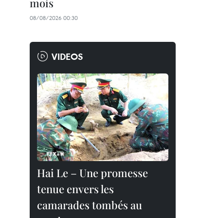
mois
08/08/2026 00:30
VIDEOS
Hai Le – Une promesse
tenue envers les
camarades tombés au