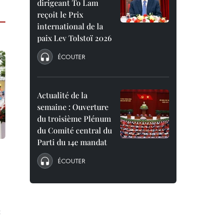
dirigeant To Lam
reçoit le Prix
international de la
paix Lev Tolstoï 2026
ÉCOUTER
Actualité de la
semaine : Ouverture
du troisième Plénum
du Comité central du
Parti du 14e mandat
ÉCOUTER
t