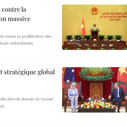
 contre la
ion massive
te contre la prolifération des
dures redondantes.
t stratégique global
alie devrait donner un nouvel
ys.