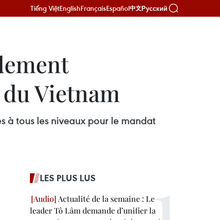
Tiếng Việt
English
Français
Español
Русский
中文
ndement
 du Vietnam ​
s à tous les niveaux pour le mandat
LES PLUS LUS
Actualité de la semaine : Le
leader Tô Lâm demande d’unifier la