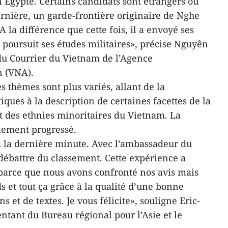
en Egypte. Certains candidats sont étrangers ou
nière, un garde-frontière originaire de Nghe
 la différence que cette fois, il a envoyé ses
 poursuit ses études militaires», précise Nguyên
du Courrier du Vietnam de l’Agence
n (VNA).
es thèmes sont plus variés, allant de la
iques à la description de certaines facettes de la
et des ethnies minoritaires du Vietnam. La
iblement progressé.
à la dernière minute. Avec l’ambassadeur du
ébattre du classement. Cette expérience a
parce que nous avons confronté nos avis mais
 et tout ça grâce à la qualité d’une bonne
 et de textes. Je vous félicite», souligne Eric-
tant du Bureau régional pour l’Asie et le