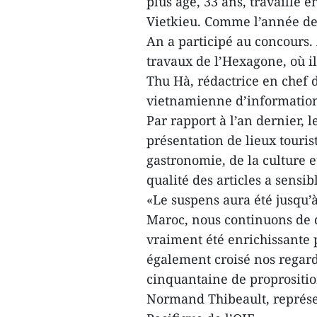
plus âgé, 33 ans, travaille 
Vietkieu. Comme l’année der
An a participé au concours. A
travaux de l’Hexagone, où il
Thu Hà, rédactrice en chef 
vietnamienne d’informatio
Par rapport à l’an dernier, l
présentation de lieux tourist
gastronomie, de la culture 
qualité des articles a sens
«Le suspens aura été jusqu’
Maroc, nous continuons de d
vraiment été enrichissante 
également croisé nos regards
cinquantaine de proprositions
Normand Thibeault, représen