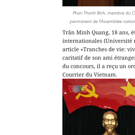
Phan Thanh Binh, membre du Co
permanent de l'Assemblée nation
Trân Minh Quang, 18 ans, ét
internationales (Université 
article «Tranches de vie: v
caritatif de son ami étrang
du concours, il a reçu un o
Courrier du Vietnam.