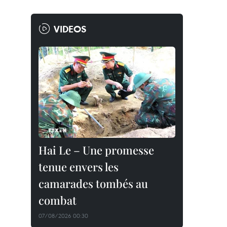
VIDEOS
Hai Le – Une promesse
tenue envers les
camarades tombés au
combat
07/08/2026 00:30