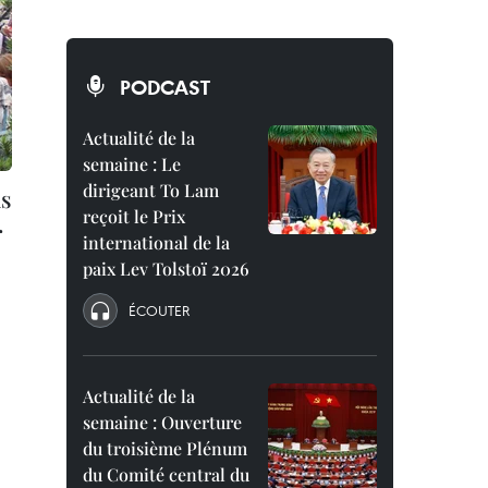
PODCAST
Actualité de la
semaine : Le
dirigeant To Lam
us
reçoit le Prix
r
international de la
paix Lev Tolstoï 2026
ÉCOUTER
Actualité de la
semaine : Ouverture
du troisième Plénum
du Comité central du