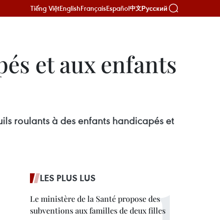
Tiếng Việt
English
Français
Español
Русский
中文
és et aux enfants
uils roulants à des enfants handicapés et
LES PLUS LUS
Le ministère de la Santé propose des
subventions aux familles de deux filles