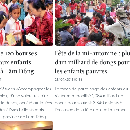
e 120 bourses
Fête de la mi-automne : pl
 aux enfants
d'un milliard de dongs pou
 à Lâm Dông
les enfants pauvres
1
25/09/2015 03:56
d'études «Accompagner les
Le fonds de parrainage des enfants du
ole», d'une valeur unitaire
Vietnam a mobilisé 1,084 milliard de
 de dongs, ont été attribuées
dongs pour soutenir 3.340 enfants à
des élèves brillants mais
l’occasion de la fête de la mi-automne.
a province de Lâm Dông.