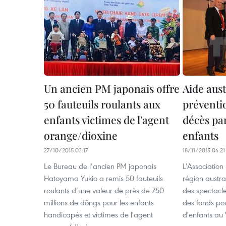
Un ancien PM japonais offre
Aide aust
50 fauteuils roulants aux
préventi
enfants victimes de l'agent
décès pa
orange/dioxine
enfants
27/10/2015 03:17
18/11/2015 04:21
Le Bureau de l’ancien PM japonais
L’Association
Hatoyama Yukio a remis 50 fauteuils
région austra
roulants d’une valeur de près de 750
des spectacle
millions de dôngs pour les enfants
des fonds pou
handicapés et victimes de l'agent
d'enfants au