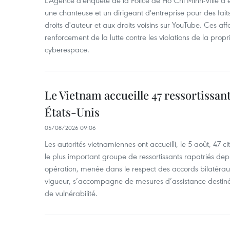
L'Agence d'enquête de la Police de Hô Chi Minh-Ville a
une chanteuse et un dirigeant d'entreprise pour des fait
droits d'auteur et aux droits voisins sur YouTube. Ces affa
renforcement de la lutte contre les violations de la propri
cyberespace.
Le Vietnam accueille 47 ressortissan
États-Unis
05/08/2026 09:06
Les autorités vietnamiennes ont accueilli, le 5 août, 47 c
le plus important groupe de ressortissants rapatriés de
opération, menée dans le respect des accords bilatéraux 
vigueur, s’accompagne de mesures d’assistance destiné
de vulnérabilité.