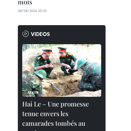
mois
08/08/2026 00:30
VIDEOS
Hai Le – Une promesse
tenue envers les
camarades tombés au