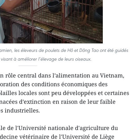
amien, les éleveurs de poulets de Hô et Dông Tao ont été guidés
 visant à améliorer l’élevage de leurs oiseaux.
un rôle central dans l’alimentation au Vietnam,
lioration des conditions économiques des
olailles locales sont peu développées et certaines
acées d’extinction en raison de leur faible
s industrielles.
e de l'Université nationale d'agriculture du
decine vétérinaire de l'Université de Liège