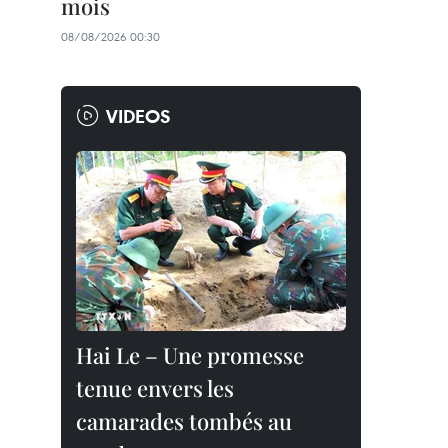
mois
08/08/2026 00:30
VIDEOS
Hai Le – Une promesse
tenue envers les
camarades tombés au