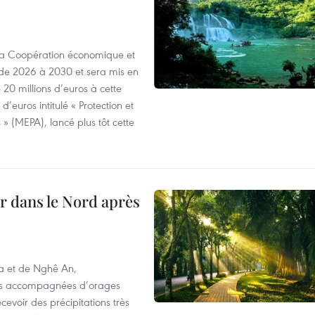
 la Coopération économique et
e 2026 à 2030 et sera mis en
20 millions d’euros à cette
d’euros intitulé « Protection et
» (MEPA), lancé plus tôt cette
ur dans le Nord après
oa et de Nghê An,
rtes accompagnées d’orages
cevoir des précipitations très