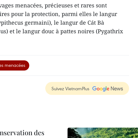
ages menacées, précieuses et rares sont
res pour la protection, parmi elles le langur
pithecus germaini), le langur de Cát Bà
s) et le langur douc à pattes noires (Pygathrix
ges menacées
Suivez VietnamPlus
onservation des