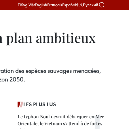
Tiếng Việt
English
Français
Español
Русский
中文
n plan ambitieux
vation des espèces sauvages menacées,
rizon 2050.
LES PLUS LUS
Le typhon Noul devrait débarquer en Mer
Orientale, le Vietnam s’attend à de fortes