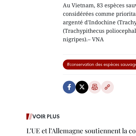
Au Vietnam, 83 espèces sauv
considérées comme prioritai
argenté d'Indochine (Trachy
(Trachypithecus poliocephalu
nigripes).– VNA
#conservation des espèces sauva
VOIR PLUS
L’UE et l’Allemagne soutiennent la c