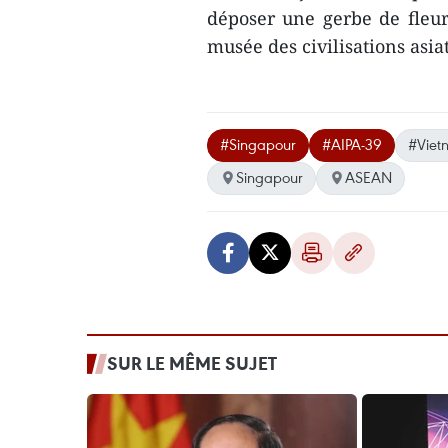
déposer une gerbe de fleu
musée des civilisations asi
#Singapour
#AIPA-39
#Viet
Singapour
ASEAN
SUR LE MÊME SUJET