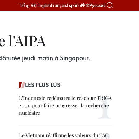
Tiếng Việt
English
Français
Español
Русский
中文
e l'AIPA
lôturée jeudi matin à Singapour.
LES PLUS LUS
L'Indonésie redémarre le réacteur TRIGA
2000 pour faire progresser la recherche
nucléaire
Le Vietnam réaffirme les valeurs du TAC