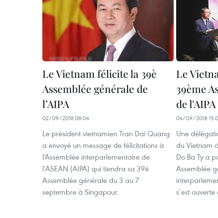
Le Vietnam félicite la 39è
Le Vietna
Assemblée générale de
39ème As
l’AIPA
de l'AIPA
02/09/2018 08:04
04/09/2018 15:
Le président vietnamien Tran Dai Quang
Une délégati
a envoyé un message de félicitations à
du Vietnam di
l'Assemblée interparlementaire de
Do Ba Ty a p
l’ASEAN (AIPA) qui tiendra sa 39è
Assemblée gé
Assemblée générale du 3 au 7
interparlemen
septembre à Singapour.
s’est ouverte