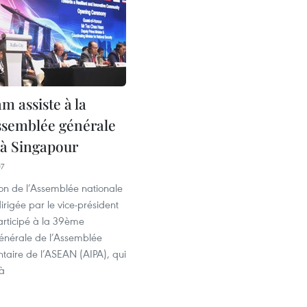
m assiste à la
semblée générale
 à Singapour
07
on de l’Assemblée nationale
rigée par le vice-président
articipé à la 39ème
nérale de l’Assemblée
taire de l’ASEAN (AIPA), qui
 à