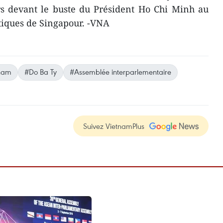
rs devant le buste du Président Ho Chi Minh au
atiques de Singapour. -VNA
nam
#Do Ba Ty
#Assemblée interparlementaire
Suivez VietnamPlus