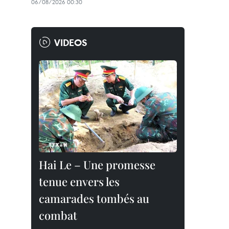
06/08/2026 00:30
VIDEOS
Hai Le – Une promesse
tenue envers les
camarades tombés au
combat