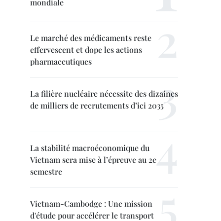
mondiale
Le marché des médicaments reste
effervescent et dope les actions
pharmaceutiques
La filière nucléaire nécessite des dizaines
de milliers de recrutements d’ici 2035
La stabilité macroéconomique du
Vietnam sera mise à l’épreuve au 2e
semestre
Vietnam-Cambodge : Une mission
d'étude pour accélérer le transport