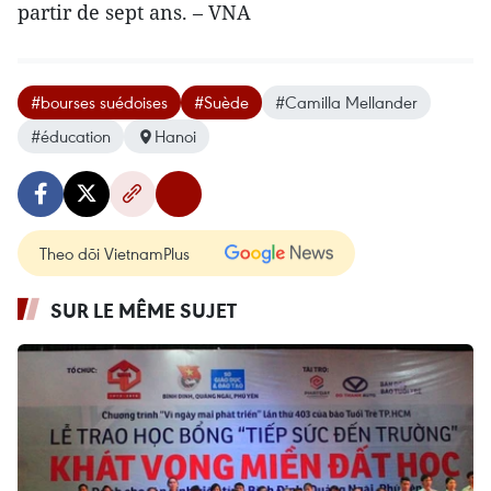
partir de sept ans. – VNA
#bourses suédoises
#Suède
#Camilla Mellander
#éducation
Hanoi
Theo dõi VietnamPlus
SUR LE MÊME SUJET