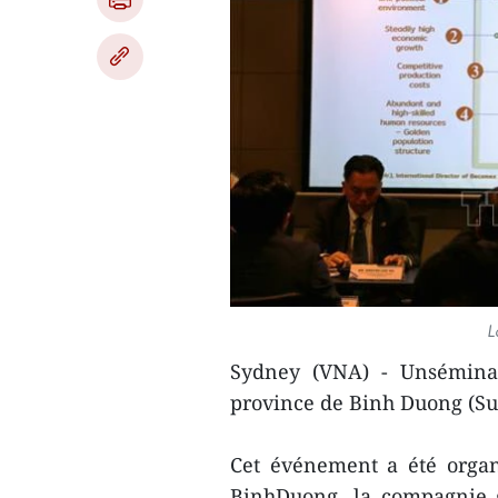
L
Sydney (VNA) - Unséminai
province de Binh Duong (Sud
Cet événement a été organ
BinhDuong, la compagnie 