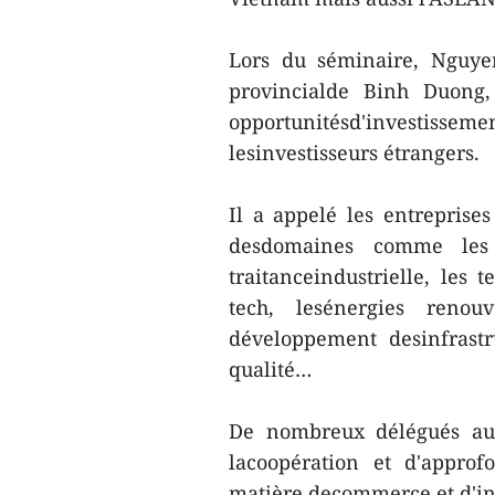
Lors du séminaire, Nguye
provincialde Binh Duong,
opportunitésd'investissemen
lesinvestisseurs étrangers.
Il a appelé les entreprises
desdomaines comme les i
traitanceindustrielle, les t
tech, lesénergies renou
développement desinfrast
qualité…
De nombreux délégués aus
lacoopération et d'approf
matière decommerce et d'in