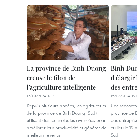
La province de Binh Duong
Binh Duo
creuse le filon de
d'élargir
l’agriculture intelligente
des entr
19/03/2024 07:15
19/03/2024 09:
Depuis plusieurs années, les agriculteurs
Une rencontre
de la province de Binh Duong (Sud)
province de B
utilisent des technologies avancées pour
des entrepri
améliorer leur productivité et générer de
eu lieu le 19
meilleurs revenus.
Sud.