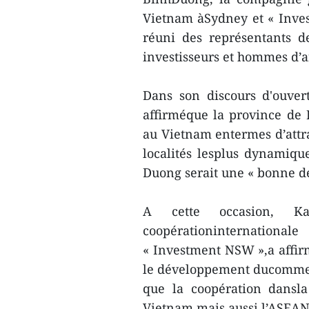
Vietnam àSydney et « Inves
réuni des représentants d
investisseurs et hommes d’a
Dans son discours d'ouve
affirméque la province de 
au Vietnam entermes d’attra
localités lesplus dynamiqu
Duong serait une « bonne des
A cette occasion, Ka
coopérationinternatio
« Investment NSW »,a affirm
le développement ducommerc
que la coopération dansla
Vietnam mais aussi l’ASEAN