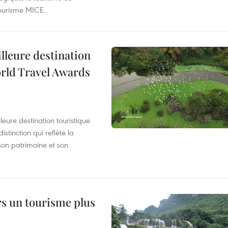
e tourisme MICE.
illeure destination
orld Travel Awards
leure destination touristique
tinction qui reflète la
son patrimoine et son
rs un tourisme plus