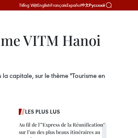
Tiếng Việt
English
Français
Español
Русский
中文
risme VITM Hanoi
 la capitale, sur le thème "Tourisme en
LES PLUS LUS
Au fil de l’"Express de la Réunification"
sur l’un des plus beaux itinéraires au