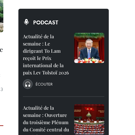
PODCAST
Actualité de la
semaine : Le
re
dirigeant To Lam
reçoit le Prix
international de la
paix Lev Tolstoï 2026
t
ÉCOUTER
 3
Actualité de la
semaine : Ouverture
du troisième Plénum
du Comité central du