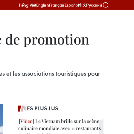
Tiếng Việt
English
Français
Español
Русский
中文
e de promotion
 et les associations touristiques pour
LES PLUS LUS
Le Vietnam brille sur la scène
culinaire mondiale avec 11 restaurants