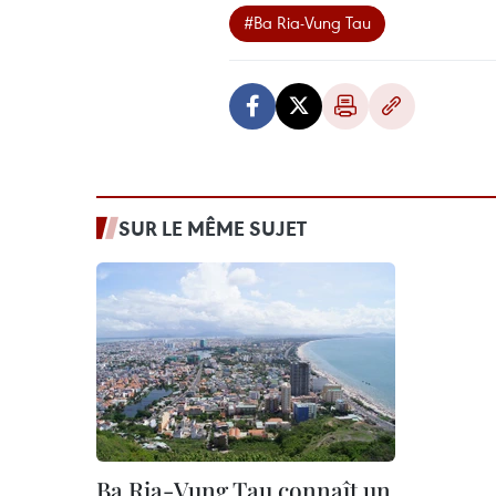
#Ba Ria-Vung Tau
SUR LE MÊME SUJET
Ba Ria-Vung Tau connaît un