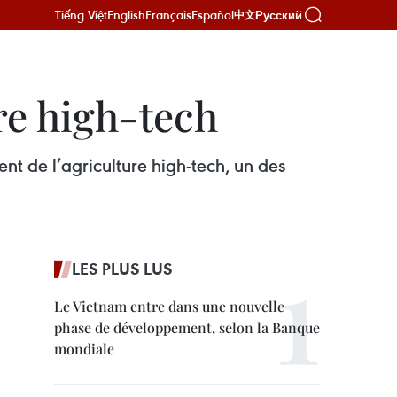
Tiếng Việt
English
Français
Español
Русский
中文
re high-tech
t de l’agriculture high-tech, un des
LES PLUS LUS
Le Vietnam entre dans une nouvelle
phase de développement, selon la Banque
mondiale