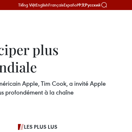
Tiếng Việt
English
Français
Español
Русский
中文
ciper plus
ndiale
méricain Apple, Tim Cook, a invité Apple
plus profondément à la chaîne
LES PLUS LUS