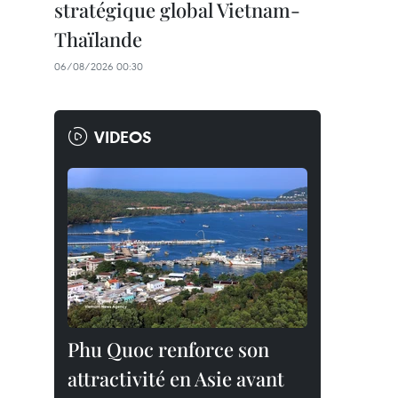
stratégique global Vietnam-
Thaïlande
06/08/2026 00:30
VIDEOS
Phu Quoc renforce son
attractivité en Asie avant