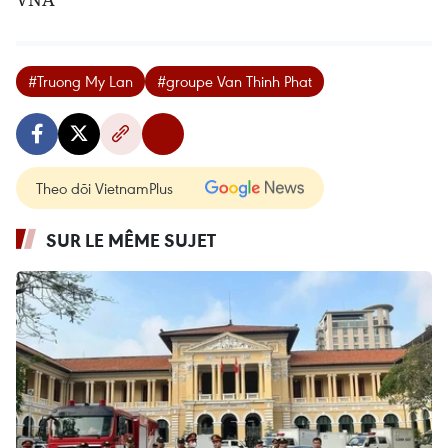
#Truong My Lan
#groupe Van Thinh Phat
Theo dõi VietnamPlus
SUR LE MÊME SUJET