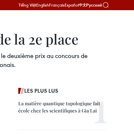
Tiếng Việt
English
Français
Español
Русский
中文
e la 2e place
 le deuxième prix au concours de
onais.
LES PLUS LUS
La matière quantique topologique fait
école chez les scientifiques à Gia Lai