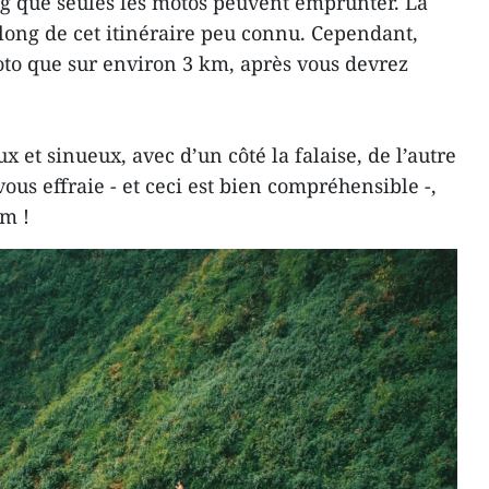
g que seules les motos peuvent emprunter. La
e long de cet itinéraire peu connu. Cependant,
oto que sur environ 3 km, après vous devrez
x et sinueux, avec d’un côté la falaise, de l’autre
vous effraie - et ceci est bien compréhensible -,
km !