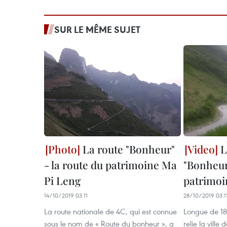
SUR LE MÊME SUJET
La route "Bonheur"
L
- la route du patrimoine Ma
"Bonheur"
Pi Leng
patrimoi
14/10/2019 03:11
28/10/2019 03:1
La route nationale de 4C, qui est connue
Longue de 18
sous le nom de « Route du bonheur », a
relie la vill