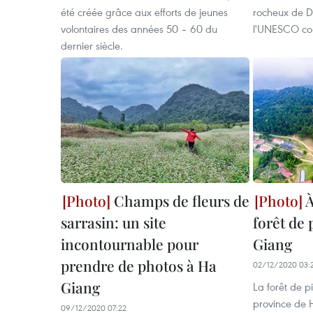
été créée grâce aux efforts de jeunes
rocheux de D
volontaires des années 50 – 60 du
l'UNESCO co
dernier siècle.
Champs de fleurs de
À
sarrasin: un site
forêt de
incontournable pour
Giang
prendre de photos à Ha
02/12/2020 03:
Giang
La forêt de p
province de 
09/12/2020 07:22