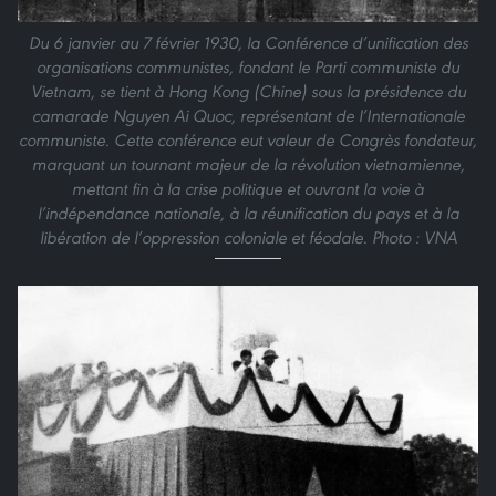
Du 6 janvier au 7 février 1930, la Conférence d’unification des
organisations communistes, fondant le Parti communiste du
Vietnam, se tient à Hong Kong (Chine) sous la présidence du
camarade Nguyen Ai Quoc, représentant de l’Internationale
communiste. Cette conférence eut valeur de Congrès fondateur,
marquant un tournant majeur de la révolution vietnamienne,
mettant fin à la crise politique et ouvrant la voie à
l’indépendance nationale, à la réunification du pays et à la
libération de l’oppression coloniale et féodale. Photo : VNA