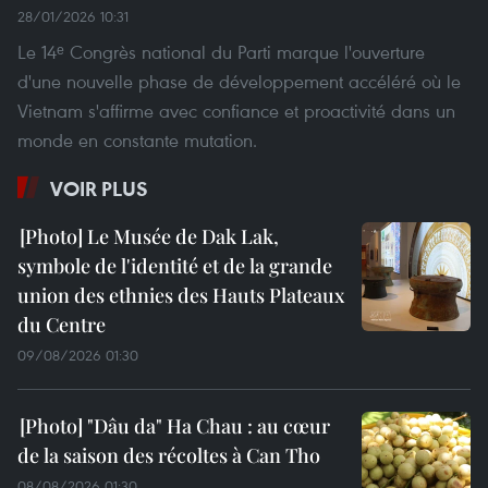
28/01/2026 10:31
Le 14ᵉ Congrès national du Parti marque l'ouverture
d'une nouvelle phase de développement accéléré où le
Vietnam s'affirme avec confiance et proactivité dans un
monde en constante mutation.
VOIR PLUS
Le Musée de Dak Lak,
symbole de l'identité et de la grande
union des ethnies des Hauts Plateaux
du Centre
09/08/2026 01:30
"Dâu da" Ha Chau : au cœur
de la saison des récoltes à Can Tho
08/08/2026 01:30