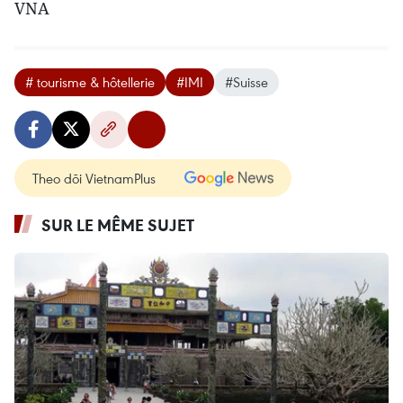
VNA
# tourisme & hôtellerie
#IMI
#Suisse
Theo dõi VietnamPlus
SUR LE MÊME SUJET