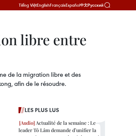
Tiếng Việt
English
Français
Español
Русский
中文
on libre entre
 de la migration libre et des
ng, afin de le résoudre.
LES PLUS LUS
Actualité de la semaine : Le
leader Tô Lâm demande d’unifier la