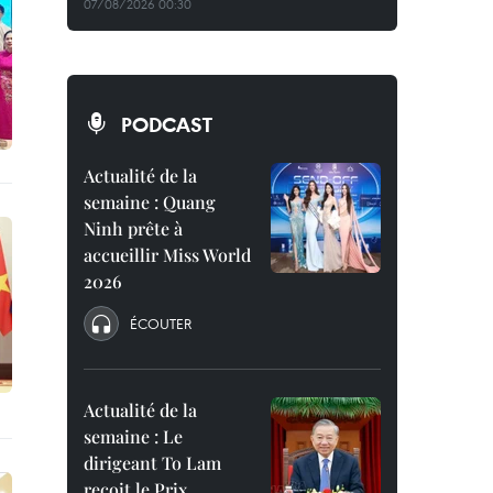
07/08/2026 00:30
PODCAST
Actualité de la
semaine : Quang
Ninh prête à
accueillir Miss World
2026
ÉCOUTER
Actualité de la
semaine : Le
dirigeant To Lam
reçoit le Prix