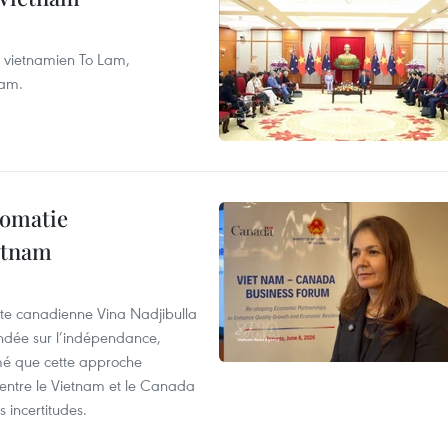
nt vietnamien To Lam,
nam.
lomatie
etnam
rte canadienne Vina Nadjibulla
ondée sur l’indépendance,
imé que cette approche
 entre le Vietnam et le Canada
 incertitudes.