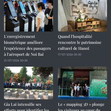
L'enregistrement
Quand l'hospitalité
biométrique améliore
rencontre le patrimoine
l'expérience des passagers
culturel de Hanoï
à l'aéroport de Noi Bai
17/07/2026 00:30
21/07/2026 00:30
Gia Lai intensifie ses
Le « mapping 3D » plonge
efforts pour identifier les
les visiteurs au cœur du