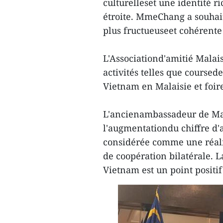
culturelleset une identité r
étroite. MmeChang a souhaité
plus fructueuseet cohérent
L'Associationd'amitié Malais
activités telles que coursed
Vietnam en Malaisie et foi
L'ancienambassadeur de Mal
l'augmentationdu chiffre d'
considérée comme une réali
de coopération bilatérale. L
Vietnam est un point positif