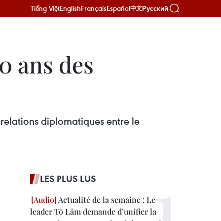
Tiếng Việt
English
Français
Español
Русский
中文
50 ans des
relations diplomatiques entre le
LES PLUS LUS
Actualité de la semaine : Le
leader Tô Lâm demande d’unifier la