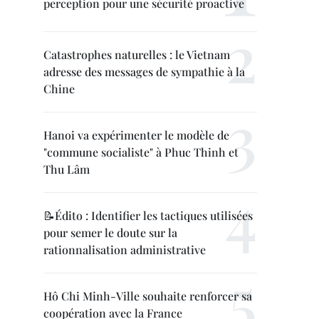
perception pour une sécurité proactive
Catastrophes naturelles : le Vietnam
adresse des messages de sympathie à la
Chine
Hanoi va expérimenter le modèle de
"commune socialiste" à Phuc Thinh et
Thu Lâm
📝Édito : Identifier les tactiques utilisées
pour semer le doute sur la
rationnalisation administrative
Hô Chi Minh-Ville souhaite renforcer sa
coopération avec la France