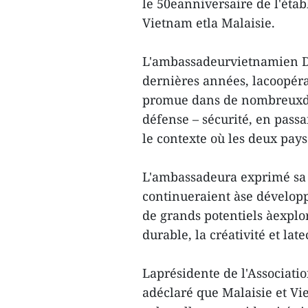
le 50eanniversaire de l'éta
Vietnam etla Malaisie.
L'ambassadeurvietnamien Di
dernières années, lacoopérat
promue dans de nombreuxdom
défense – sécurité, en pass
le contexte où les deux pays
L'ambassadeura exprimé sa c
continueraient àse dévelop
de grands potentiels àexplo
durable, la créativité et la
Laprésidente de l'Associati
adéclaré que Malaisie et V