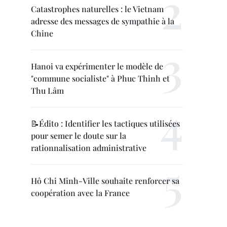
Catastrophes naturelles : le Vietnam
adresse des messages de sympathie à la
Chine
Hanoi va expérimenter le modèle de
"commune socialiste" à Phuc Thinh et
Thu Lâm
📝Édito : Identifier les tactiques utilisées
pour semer le doute sur la
rationnalisation administrative
Hô Chi Minh-Ville souhaite renforcer sa
coopération avec la France