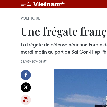
POLITIQUE
Une frégate franç
La frégate de défense aérienne Forbin de 
mardi matin au port de Sai Gon-Hiep Ph
28/05/2019 08:57