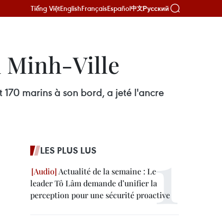
Tiếng Việt
English
Français
Español
Русский
中文
i Minh-Ville
 170 marins à son bord, a jeté l'ancre
LES PLUS LUS
Actualité de la semaine : Le
leader Tô Lâm demande d’unifier la
perception pour une sécurité proactive