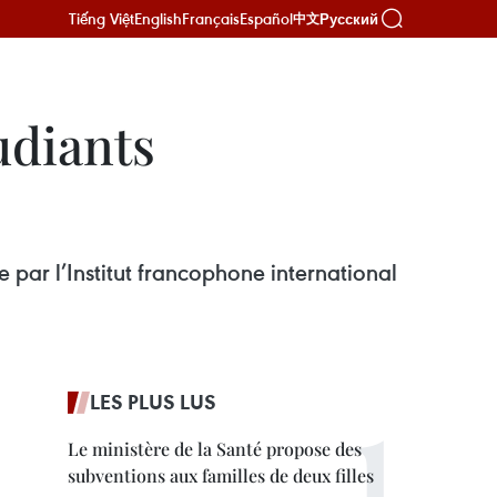
Tiếng Việt
English
Français
Español
Русский
中文
udiants
 par l’Institut francophone international
LES PLUS LUS
Le ministère de la Santé propose des
subventions aux familles de deux filles