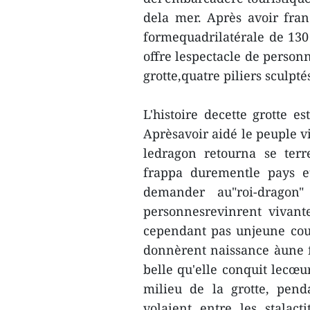
dela mer. Après avoir franc
formequadrilatérale de 130
offre lespectacle de personn
grotte,quatre piliers sculpté
L'histoire decette grotte e
Aprèsavoir aidé le peuple v
ledragon retourna se terr
frappa durementle pays e
demander au"roi-dragon"
personnesrevinrent vivant
cependant pas unjeune coup
donnèrent naissance àune 
belle qu'elle conquit lecœu
milieu de la grotte, pend
volaient entre les stalacti