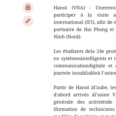
Hanoï (VNA) - Unetrenta
participer à la visite a
international (IFI), afin de
portuaire de Hai Phong et
Ninh (Nord).
Les étudiants dela 24e pro
en systèmesintelligents et
communicationdigitale et é
journée inoubliableà l’usin
Partir de Hanoï àl’aube, le
d'abord arrivés àl’usine V
générale des activitésde
(formation de technicien