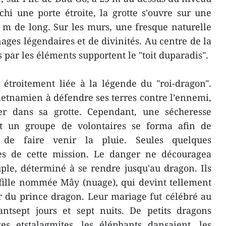
hi une porte étroite, la grotte s'ouvre sur une
 m de long. Sur les murs, une fresque naturelle
ages légendaires et de divinités. Au centre de la
s par les éléments supportent le "toit duparadis".
st étroitement liée à la légende du "roi-dragon".
ietnamien à défendre ses terres contre l’ennemi,
er dans sa grotte. Cependant, une sécheresse
t un groupe de volontaires se forma afin de
 de faire venir la pluie. Seules quelques
es de cette mission. Le danger ne découragea
le, déterminé à se rendre jusqu'au dragon. Ils
fille nommée Mây (nuage), qui devint tellement
r du prince dragon. Leur mariage fut célébré au
antsept jours et sept nuits. De petits dragons
tes etstalagmites, les éléphants dansaient, les