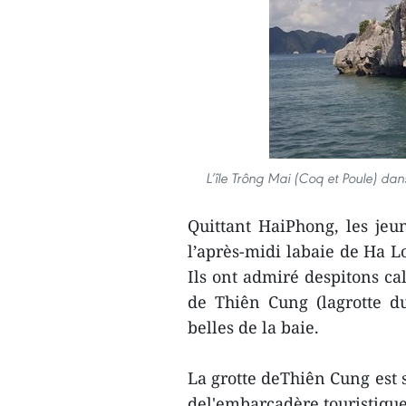
L’île Trông Mai (Coq et Poule) d
Quittant HaiPhong, les jeu
l’après-midi labaie de Ha L
Ils ont admiré despitons cal
de Thiên Cung (lagrotte du
belles de la baie.
La grotte deThiên Cung est 
del'embarcadère touristique