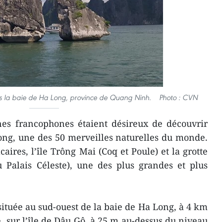
ans la baie de Ha Long, province de Quang Ninh. Photo : CVN
nes francophones étaient désireux de découvrir
ong, une des 50 merveilles naturelles du monde.
caires, l’île Trông Mai (Coq et Poule) et la grotte
 Palais Céleste), une des plus grandes et plus
située au sud-ouest de la baie de Ha Long, à 4 km
, sur l’île de Dâu Gô, à 25 m au-dessus du niveau