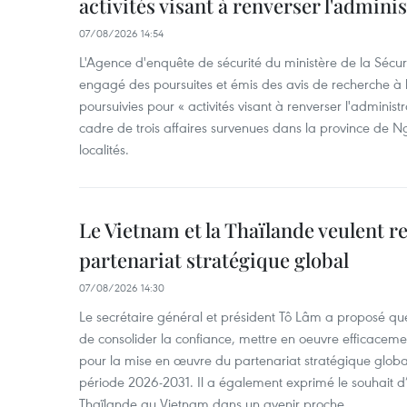
activités visant à renverser l'admini
07/08/2026 14:54
L'Agence d'enquête de sécurité du ministère de la Sécu
engagé des poursuites et émis des avis de recherche à l
poursuivies pour « activités visant à renverser l'administ
cadre de trois affaires survenues dans la province de N
localités.
Le Vietnam et la Thaïlande veulent r
partenariat stratégique global
07/08/2026 14:30
Le secrétaire général et président Tô Lâm a proposé que
de consolider la confiance, mettre en oeuvre efficacem
pour la mise en œuvre du partenariat stratégique glob
période 2026-2031. Il a également exprimé le souhait d’ac
Thaïlande au Vietnam dans un avenir proche.