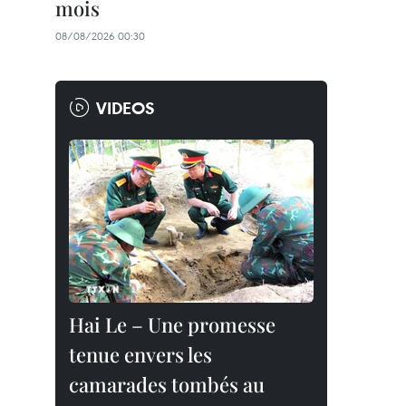
mois
08/08/2026 00:30
VIDEOS
Hai Le – Une promesse
tenue envers les
camarades tombés au