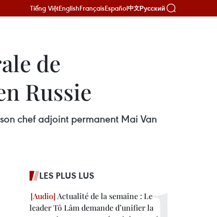
Tiếng Việt
English
Français
Español
Русский
中文
ale de
 en Russie
 son chef adjoint permanent Mai Van
LES PLUS LUS
Actualité de la semaine : Le
leader Tô Lâm demande d’unifier la