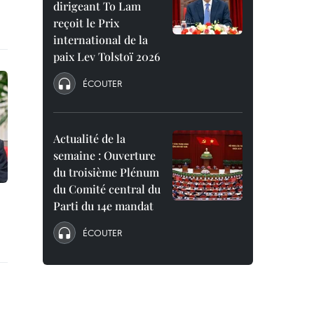
dirigeant To Lam
reçoit le Prix
international de la
paix Lev Tolstoï 2026
ÉCOUTER
Actualité de la
semaine : Ouverture
du troisième Plénum
du Comité central du
Parti du 14e mandat
ÉCOUTER