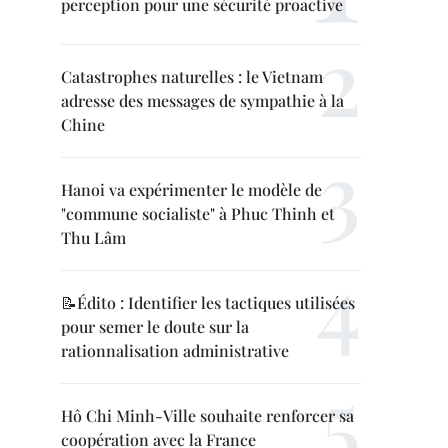
perception pour une sécurité proactive
Catastrophes naturelles : le Vietnam
adresse des messages de sympathie à la
Chine
Hanoi va expérimenter le modèle de
"commune socialiste" à Phuc Thinh et
Thu Lâm
📝Édito : Identifier les tactiques utilisées
pour semer le doute sur la
rationnalisation administrative
Hô Chi Minh-Ville souhaite renforcer sa
coopération avec la France