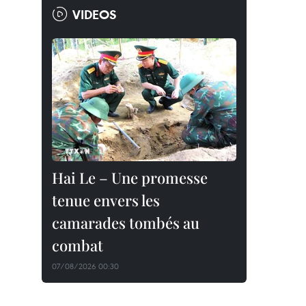
VIDEOS
Hai Le – Une promesse
tenue envers les
camarades tombés au
combat
07/08/2026 00:30