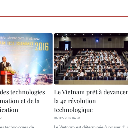
es technologies
Le Vietnam prêt à devance
rmation et de la
la 4e révolution
cation
technologique
43
18/09/2017 04:28
s technologies de
Le Vietnam est déterminée à passer d’