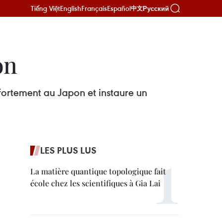
Tiếng Việt
English
Français
Español
Русский
中文
on
 fortement au Japon et instaure un
LES PLUS LUS
La matière quantique topologique fait
école chez les scientifiques à Gia Lai