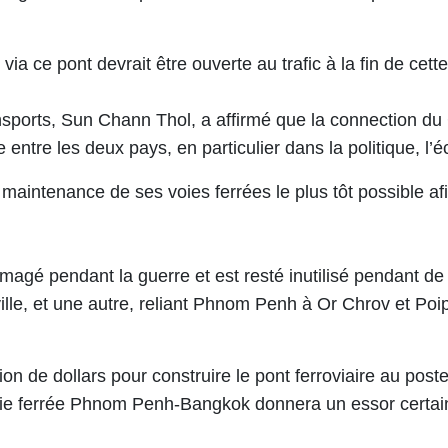
s via ce pont devrait être ouverte au trafic à la fin de c
sports, Sun Chann Thol, a affirmé que la connecti​on ​du
re les deux pays, ​en particulier dans la politique, l’é
intenance de s​es ​voies ferrées le plus tôt possible afin
 pendant la guerre et est rest​é inutilisé pendant de 
ville, et une autre, reliant Phnom Penh à Or Chrov et Po
n de dollars pour construire le pont ferroviaire au poste 
a voie ferrée Phnom Penh-Bangkok donnera un ​essor cer