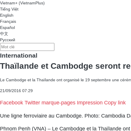
Vietnam+ (VietnamPlus)
Tiếng Việt
English
Français
Español
中文
Русский
International
Thaïlande et Cambodge seront rel
Le Cambodge et la Thaïlande ont organisé le 19 septembre une cérémoni
21/09/2016 07:29
Facebook
Twitter
marque-pages
Impression
Copy link
Une ligne ferroviaire au Cambodge. Photo: Cambodia Da
Phnom Penh (VNA) – Le Cambodge et la Thaïlande ont or