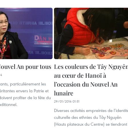
Nouvel An pour tous
Les couleurs de Tây Nguyê
au cœur de Hanoï à
34
l’occasion du Nouvel An
tants, particulièrement les
itantes envers la Patrie et
lunaire
oivent profiter de la fête du
29/01/2016 01:51
ditionnel.
Diverses activités empreintes de l’identit
culturelle des ethnies du Tây Nguyên
(Hauts plateaux du Centre) se tiendront