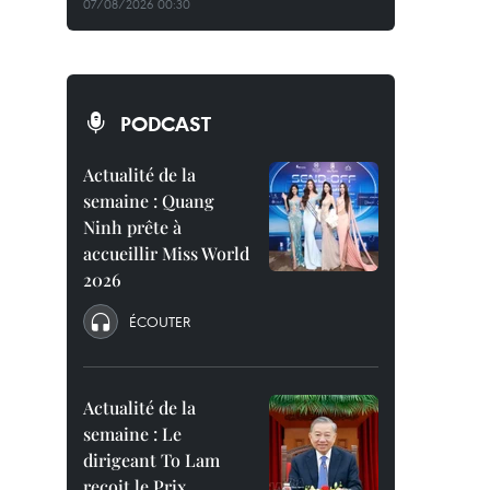
07/08/2026 00:30
PODCAST
Actualité de la
semaine : Quang
Ninh prête à
accueillir Miss World
2026
ÉCOUTER
Actualité de la
semaine : Le
dirigeant To Lam
reçoit le Prix