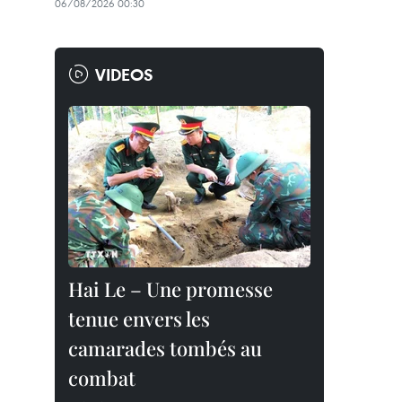
06/08/2026 00:30
VIDEOS
Hai Le – Une promesse
tenue envers les
camarades tombés au
combat