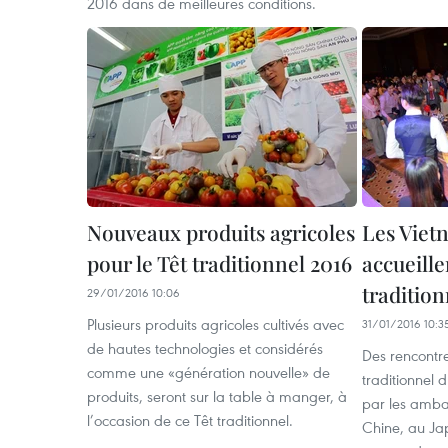
2016 dans de meilleures conditions.
Nouveaux produits agricoles
Les Viet
pour le Têt traditionnel 2016
accueille
tradition
29/01/2016 10:06
Plusieurs produits agricoles cultivés avec
31/01/2016 10:3
de hautes technologies et considérés
Des rencontre
comme une «génération nouvelle» de
traditionnel 
produits, seront sur la table à manger, à
par les amb
l’occasion de ce Têt traditionnel.
Chine, au Jap