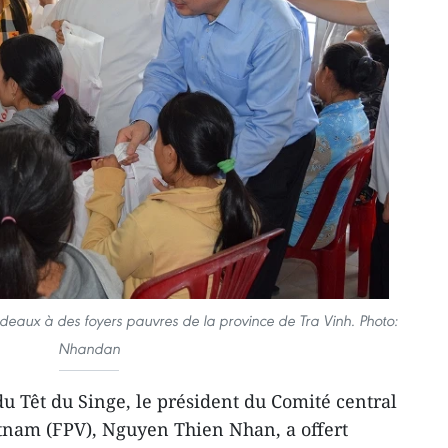
aux à des foyers pauvres de la province de Tra Vinh. Photo:
Nhandan
u Têt ​du Singe, le président du Comité central
etnam (FPV), Nguyen Thien Nhan, a offert