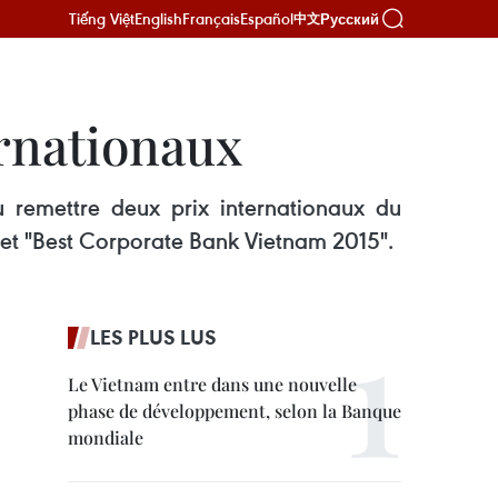
Tiếng Việt
English
Français
Español
Русский
中文
rnationaux
 remettre deux prix internationaux du
 et "Best Corporate Bank Vietnam 2015".
LES PLUS LUS
Le Vietnam entre dans une nouvelle
phase de développement, selon la Banque
mondiale