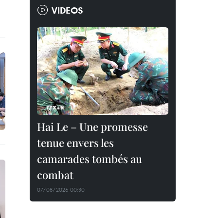
VIDEOS
Hai Le – Une promesse
tenue envers les
camarades tombés au
combat
07/08/2026 00:30