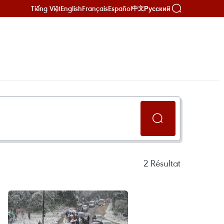
Tiếng Việt
English
Français
Español
Русский
中文
2
Résultat