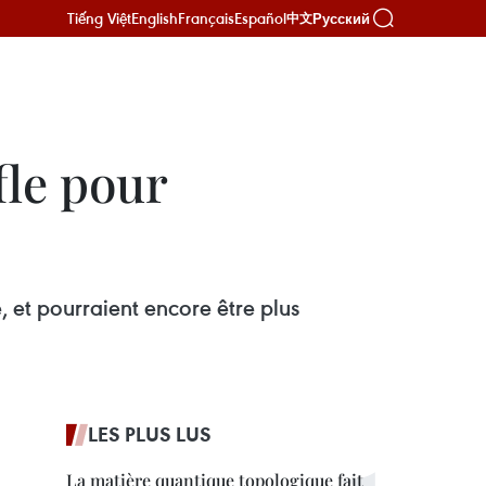
Tiếng Việt
English
Français
Español
Русский
中文
fle pour
, et pourraient encore être plus
LES PLUS LUS
La matière quantique topologique fait