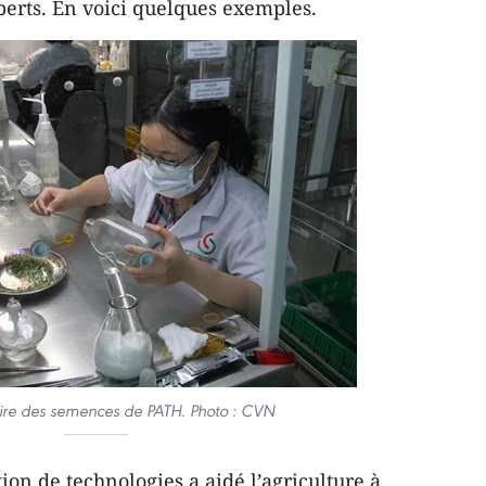
perts. En voici quelques exemples.
oire des semences de PATH. Photo : CVN
ion de technologies a aidé l’agriculture à