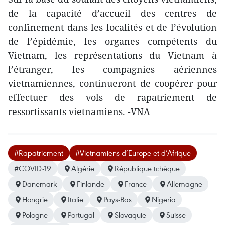
de la capacité d’accueil des centres de
confinement dans les localités et de l’évolution
de l’épidémie, les organes compétents du
Vietnam, les représentations du Vietnam à
l’étranger, les compagnies aériennes
vietnamiennes, continueront de coopérer pour
effectuer des vols de rapatriement de
ressortissants vietnamiens. -VNA
#Rapatriement
#Vietnamiens d’Europe et d’Afrique
#COVID-19
Algérie
République tchèque
Danemark
Finlande
France
Allemagne
Hongrie
Italie
Pays-Bas
Nigeria
Pologne
Portugal
Slovaquie
Suisse