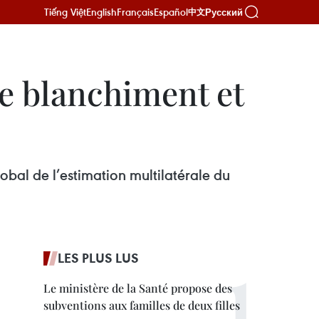
Tiếng Việt
English
Français
Español
Русский
中文
le blanchiment et
bal de l’estimation multilatérale du
LES PLUS LUS
Le ministère de la Santé propose des
subventions aux familles de deux filles