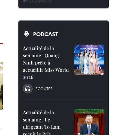
07/08/2026 00:30
PODCAST
Actualité de la
semaine : Quang
Ninh prête à
accueillir Miss World
2026
ÉCOUTER
Actualité de la
semaine : Le
dirigeant To Lam
reçoit le Prix