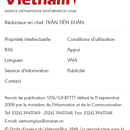
AGENCE VIETNAMIENNE D'INFORMATION (VNA)
Rédacteur en chef: TRÂN TIÊN DUÂN
Propriété intellectuelle
Conditions d'utilisation
RSS
Appui
Langues
VNA
Service d'information
Publicité
Contact
Permis de publication: 1374/GP-BTTTT délivré le 11 septembre
2008 par le ministère de l'Information et de la Communication.
Tél: (024) 39411349 - (024) 39411348, Fax: (024) 39411348
E-mail:
vietnamplus@vnanet.vn
© Droits d'auteur du VietnamPlus, VNA. La reproduction sans la