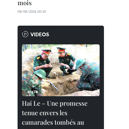
mois
08/08/2026 00:30
VIDEOS
Hai Le – Une promesse
tenue envers les
camarades tombés au