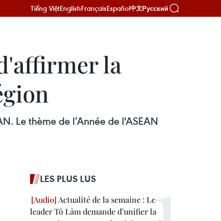
Tiếng Việt
English
Français
Español
Русский
中文
'affirmer la
égion
SEAN. Le thème de l’Année de l'ASEAN
LES PLUS LUS
Actualité de la semaine : Le
leader Tô Lâm demande d’unifier la