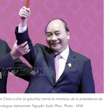
yut Chan-o-cha (à gauche) remet le marteau de la présidence de
ologue vietnamien Nguyên Xuân Phuc. Photo : VNA