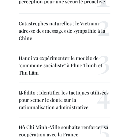
perception pour une sécurité proactive
Catastrophes naturelles : le Vietnam
adresse des messages de sympathie à la
Chine
Hanoi va expérimenter le modèle de
"commune socialiste" à Phuc Thinh et
Thu Lâm
📝Édito : Identifier les tactiques utilisées
pour semer le doute sur la
rationnalisation administrative
Hô Chi Minh-Ville souhaite renforcer sa
coopération avec la France