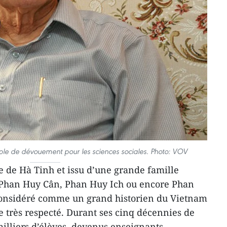
le de dévouement pour les sciences sociales. Photo: VOV
e de Hà Tinh et issu d’une grande famille
 Phan Huy Cân, Phan Huy Ich ou encore Phan
considéré comme un grand historien du Vietnam
 très respecté. Durant ses cinq décennies de
milliers d’élèves, devenus enseignants,