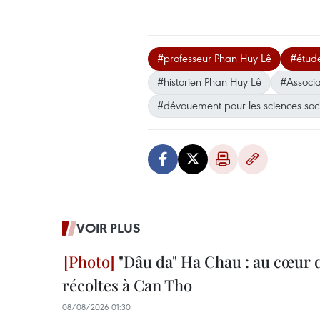
#professeur Phan Huy Lê
#étude
#historien Phan Huy Lê
#Associa
#dévouement pour les sciences soc
VOIR PLUS
"Dâu da" Ha Chau : au cœur d
récoltes à Can Tho
08/08/2026 01:30