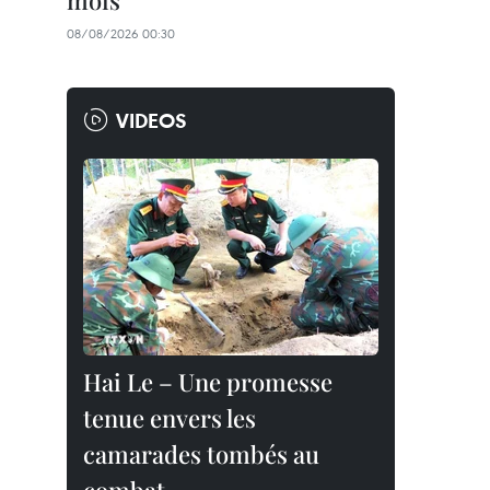
mois
08/08/2026 00:30
VIDEOS
Hai Le – Une promesse
tenue envers les
camarades tombés au