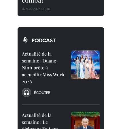
combat
07/08/2026 00:30
PODCAST
Actualité de la
semaine : Quang
Ninh prête à
accueillir Miss World
2026
ÉCOUTER
Actualité de la
semaine : Le
dirigeant To Lam