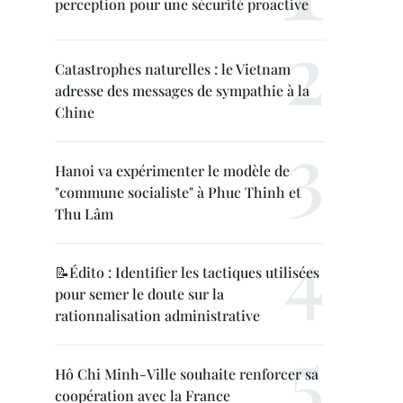
perception pour une sécurité proactive
Catastrophes naturelles : le Vietnam
adresse des messages de sympathie à la
Chine
Hanoi va expérimenter le modèle de
"commune socialiste" à Phuc Thinh et
Thu Lâm
📝Édito : Identifier les tactiques utilisées
pour semer le doute sur la
rationnalisation administrative
Hô Chi Minh-Ville souhaite renforcer sa
coopération avec la France