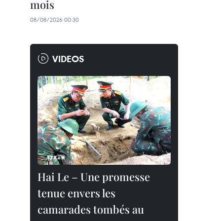
mois
08/08/2026 00:30
VIDEOS
Hai Le – Une promesse
tenue envers les
camarades tombés au