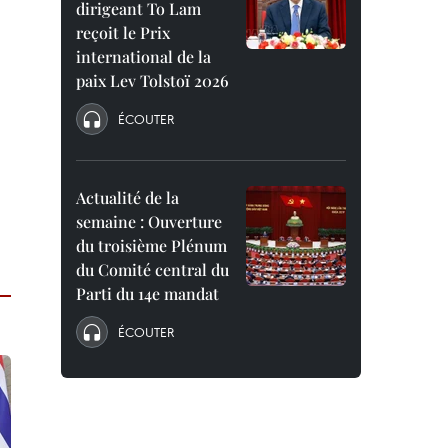
dirigeant To Lam
reçoit le Prix
international de la
paix Lev Tolstoï 2026
ÉCOUTER
Actualité de la
semaine : Ouverture
du troisième Plénum
du Comité central du
Parti du 14e mandat
ÉCOUTER