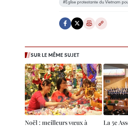
#Église protestante du Vietnam pou
SUR LE MÊME SUJET
Noël : meilleurs vœux à
La 5e As