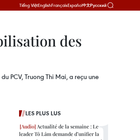
Tiếng Việt
English
Français
Español
Русский
中文
ilisation des
 du PCV, Truong Thi Mai, a reçu une
LES PLUS LUS
Actualité de la semaine : Le
leader Tô Lâm demande d’unifier la