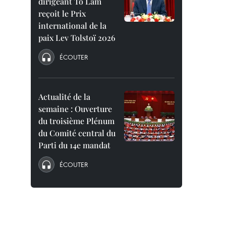
dirigeant To Lam
reçoit le Prix
international de la
paix Lev Tolstoï 2026
ÉCOUTER
Actualité de la
semaine : Ouverture
du troisième Plénum
du Comité central du
Parti du 14e mandat
ÉCOUTER