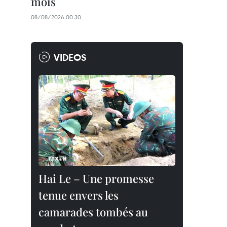
mois
08/08/2026 00:30
VIDEOS
Hai Le – Une promesse
tenue envers les
camarades tombés au