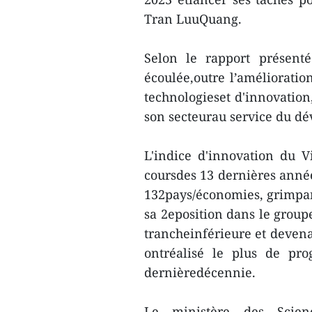
Tran LuuQuang.
Selon le rapport présent
écoulée,outre l’amélioratio
technologieset d'innovation,
son secteurau service du d
L'indice d'innovation du V
coursdes 13 dernières année
132pays/économies, grimpan
sa 2eposition dans le group
trancheinférieure et devena
ontréalisé le plus de pr
dernièredécennie.
Le ministère des Scie