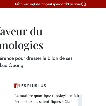
Tiếng Việt
English
Français
Español
Русский
中文
faveur du
hnologies
rence pour dresser le bilan de ses
n Luu Quang.
LES PLUS LUS
La matière quantique topologique fait
école chez les scientifiques à Gia Lai