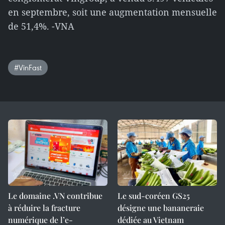
en septembre, soit une augmentation mensuelle
de 51,4%. -VNA
#VinFast
Le domaine .VN contribue
Le sud-coréen GS25
à réduire la fracture
désigne une bananeraie
numérique de l’e-
dédiée au Vietnam